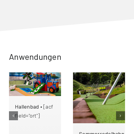
Anwendungen
Hallenbad
• [acf
field="ort"]
Sommerrodelbahn