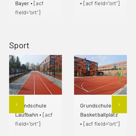
Bayer
• [acf
• [acf field="ort"]
field="ort"]
Sport
Grundschule
Grundschule
Laufbahn
• [acf
Basketballplatz
field="ort"]
• [acf field="ort"]