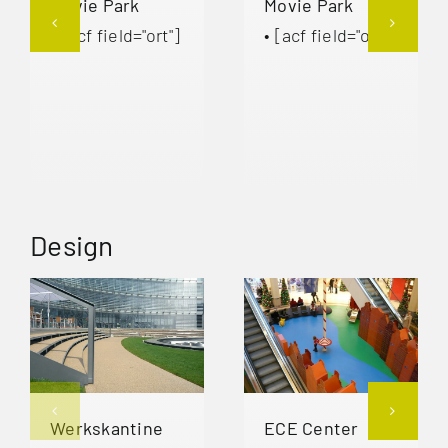
Movie Park
Movie Park
• [acf field="ort"]
• [acf field="ort"]
Design
Werkskantine
ECE Center