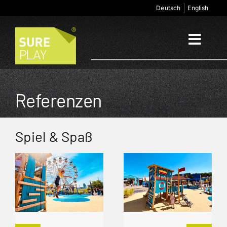
Zum
Deutsch
English
Inhalt
springen
Toggl
Naviga
Start
Referenzen
Anwendungsbereiche
Spiel & Spaß
Produkte
Unternehmen
Kontakt