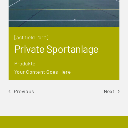
[acf field=“ort“]
Private Sportanlage
Produkte
Your Content Goes Here
Previous
Next