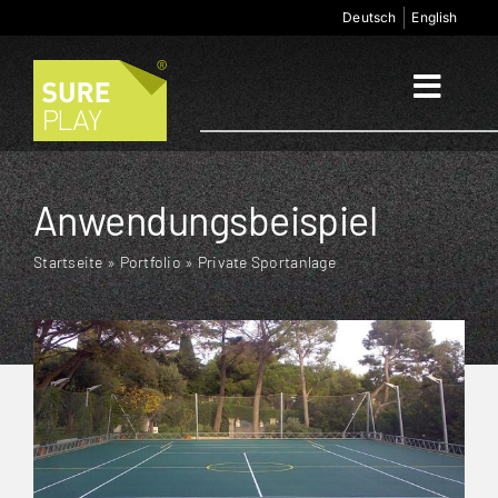
Zum
Deutsch
English
Inhalt
springen
Toggl
Naviga
Start
Anwendungsbeispiel
Anwendungsbereiche
Startseite
»
Portfolio
»
Private Sportanlage
Produkte
Unternehmen
Kontakt