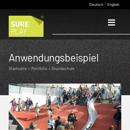
Zum
Deutsch
English
Inhalt
springen
Toggl
Naviga
Start
Anwendungsbeispiel
Anwendungsbereiche
Startseite
»
Portfolio
»
Grundschule
Produkte
Unternehmen
Kontakt