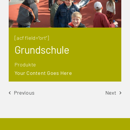
[acf field=“ort“]
Grundschule
Produkte
Your Content Goes Here
Previous
Next