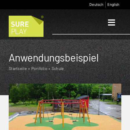
Zum
Deutsch
English
Inhalt
springen
Toggl
Naviga
Start
Anwendungsbeispiel
Anwendungsbereiche
Startseite
»
Portfolio
»
Schule
Produkte
Unternehmen
Kontakt