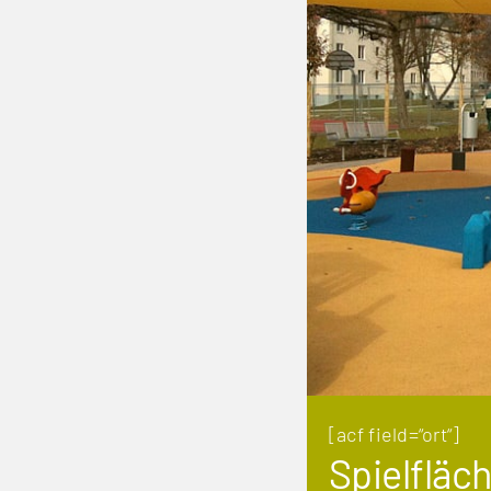
[acf field=“ort“]
Spielfläc