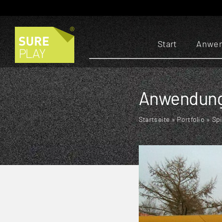
Zum
Inhalt
springen
Start
Anwen
Anwendung
Startseite
»
Portfolio
»
Spi